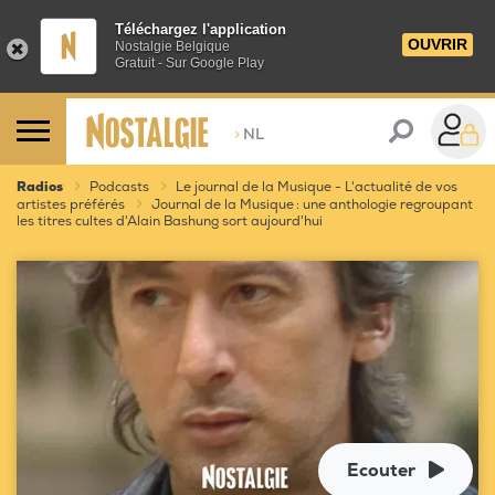
Téléchargez l'application
OUVRIR
Nostalgie Belgique
Gratuit - Sur Google Play
>
NL
Radios
Podcasts
Le journal de la Musique - L'actualité de vos
artistes préférés
Journal de la Musique : une anthologie regroupant
les titres cultes d'Alain Bashung sort aujourd'hui
Ecouter