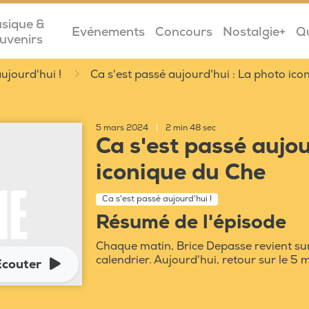
sique &
Evénements
Concours
Nostalgie+
Q
uvenirs
ujourd'hui !
Ca s'est passé aujourd'hui : La photo ic
5 mars 2024
|
2 min 48 sec
Ca s'est passé aujou
iconique du Che
Ca s'est passé aujourd'hui !
Résumé de l'épisode
Chaque matin, Brice Depasse revient su
calendrier. Aujourd'hui, retour sur le 5
Ecouter