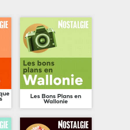
ique
Les Bons Plans en
s
Wallonie