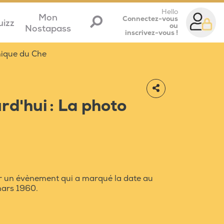
Hello
Mon
Connectez-vous
uizz
ou
Nostapass
inscrivez-vous !
onique du Che
rd'hui : La photo
r un évènement qui a marqué la date au
 mars 1960.