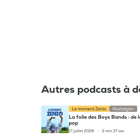
Autres podcasts à d
Le moment Zenio
Nostalgie+
La folie des Boys Bands : de 
pop
17 juillet 2026
|
2 min 37 sec