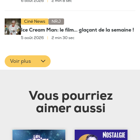
6 août 2026
|
2 min 8 sec
Ciné News
NRJ
Ice Cream Man: le film... glaçant de la semaine !
5 août 2026
|
2 min 30 sec
Voir plus
Vous pourriez
aimer aussi