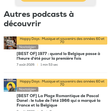
Autres podcasts à
découvrir
Happy Days : Musique et souvenirs des années 60 et
70
Nostalgie+
[BEST OF] 1977 : quand la Belgique passe à
l'heure d'été pour la première fois
7 août 2026
|
1 min 53 sec
Happy Days : Musique et souvenirs des années 60 et
70
Nostalgie+
[BEST OF] La Plage Romantique de Pascal
Danel : le tube de l'été 1966 qui a marqué la
France et la Belgique