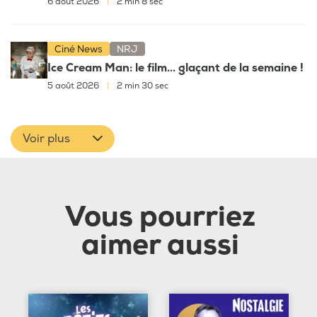
6 août 2026
|
2 min 8 sec
Ciné News
NRJ
Ice Cream Man: le film... glaçant de la semaine !
5 août 2026
|
2 min 30 sec
Voir plus
Vous pourriez
aimer aussi