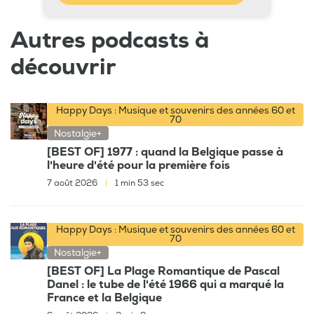
Autres podcasts à
découvrir
Happy Days : Musique et souvenirs des années 60 et
70
Nostalgie+
[BEST OF] 1977 : quand la Belgique passe à
l'heure d'été pour la première fois
7 août 2026
|
1 min 53 sec
Happy Days : Musique et souvenirs des années 60 et
70
Nostalgie+
[BEST OF] La Plage Romantique de Pascal
Danel : le tube de l'été 1966 qui a marqué la
France et la Belgique