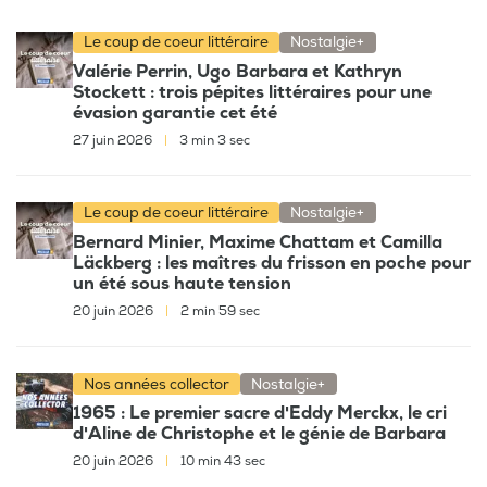
Le coup de coeur littéraire
Nostalgie+
Valérie Perrin, Ugo Barbara et Kathryn
Stockett : trois pépites littéraires pour une
évasion garantie cet été
27 juin 2026
|
3 min 3 sec
Le coup de coeur littéraire
Nostalgie+
Bernard Minier, Maxime Chattam et Camilla
Läckberg : les maîtres du frisson en poche pour
un été sous haute tension
20 juin 2026
|
2 min 59 sec
Nos années collector
Nostalgie+
1965 : Le premier sacre d'Eddy Merckx, le cri
d'Aline de Christophe et le génie de Barbara
20 juin 2026
|
10 min 43 sec