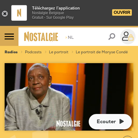
Téléchargez l'application
OUVRIR
Nostalgie Belgique
Gratuit - Sur Google Play
>
NL
Radios
Podcasts
Le portrait
Le portrait de Maryse Condé
Ecouter