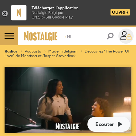
Téléchargez l'application
OUVRIR
Nostalgie Belgique
Gratuit - Sur Google Play
>
NL
Radios
Podcasts
Made in Belgium
Découvrez "The Power Of
Love" de Mentissa et Jasper Steverlinck
Ecouter