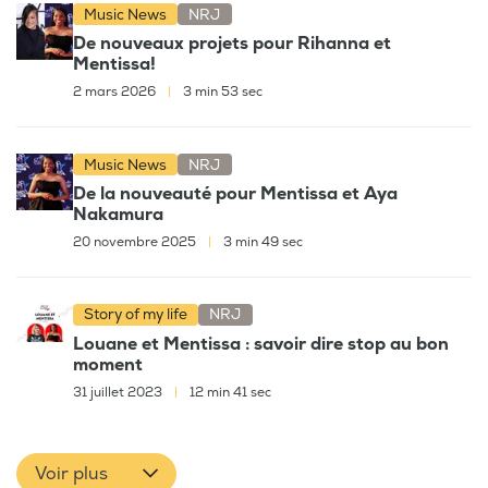
Music News
NRJ
De nouveaux projets pour Rihanna et
Mentissa!
2 mars 2026
|
3 min 53 sec
Music News
NRJ
De la nouveauté pour Mentissa et Aya
Nakamura
20 novembre 2025
|
3 min 49 sec
Story of my life
NRJ
Louane et Mentissa : savoir dire stop au bon
moment
31 juillet 2023
|
12 min 41 sec
Voir plus