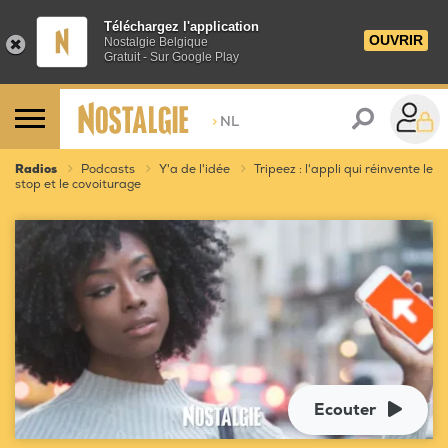
Téléchargez l'application
OUVRIR
Nostalgie Belgique
Gratuit - Sur Google Play
>
NL
Radios
Podcasts
Y'a de l'idée
Tripeez : l'appli qui réinvente le
stop et le covoiturage
Ecouter