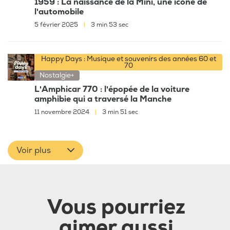
1959 : La naissance de la Mini, une icône de
l'automobile
5 février 2025
|
3 min 53 sec
Happy Days : Musique et souvenirs des années 60 et
70
Nostalgie+
L'Amphicar 770 : l'épopée de la voiture
amphibie qui a traversé la Manche
11 novembre 2024
|
3 min 51 sec
Voir plus
Vous pourriez
aimer aussi