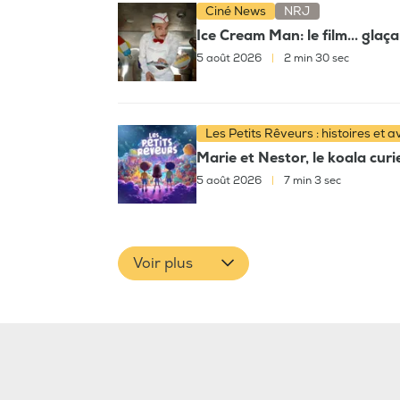
Ciné News
NRJ
Ice Cream Man: le film... glaç
5 août 2026
|
2 min 30 sec
Les Petits Rêveurs : histoires et 
Marie et Nestor, le koala cur
5 août 2026
|
7 min 3 sec
Voir plus