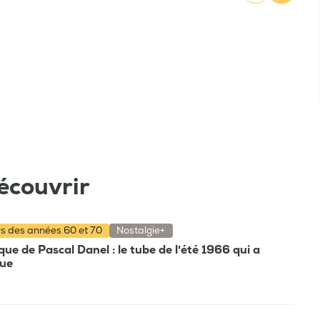
écouvrir
rs des années 60 et 70
Nostalgie+
e de Pascal Danel : le tube de l'été 1966 qui a
que