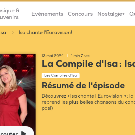
sique &
Evénements
Concours
Nostalgie+
Q
uvenirs
Isa
Isa chante l'Eurovision!
13 mai 2024
|
1 min 7 sec
La Compile d'Isa : Is
Les Compiles d'Isa
Résumé de l'épisode
Découvrez « Isa chante l'Eurovision! » : l
reprend les plus belles chansons du conc
pas!)
couter