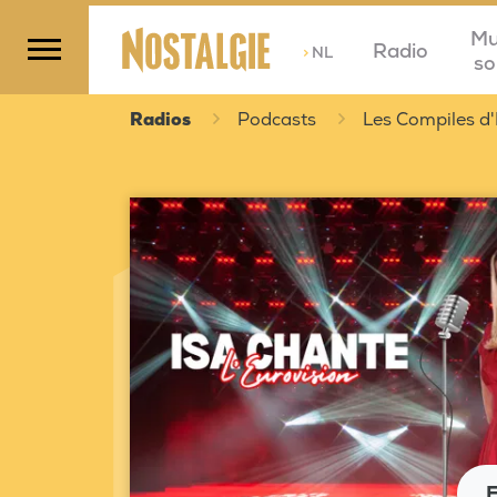
Mu
Radio
>
NL
so
Radios
Podcasts
Les Compiles d'
E