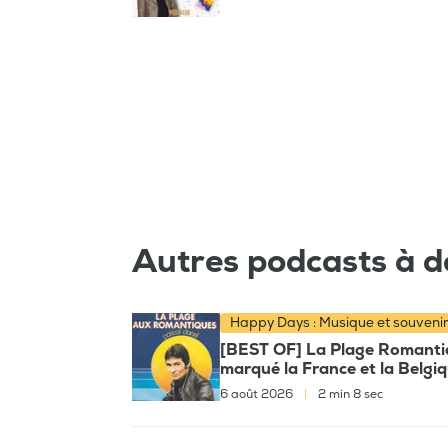
Autres podcasts à d
Happy Days : Musique et souveni
[BEST OF] La Plage Romantiqu
marqué la France et la Belgi
6 août 2026
|
2 min 8 sec