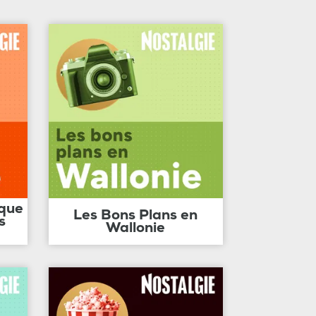
ique
Les Bons Plans en
s
Wallonie