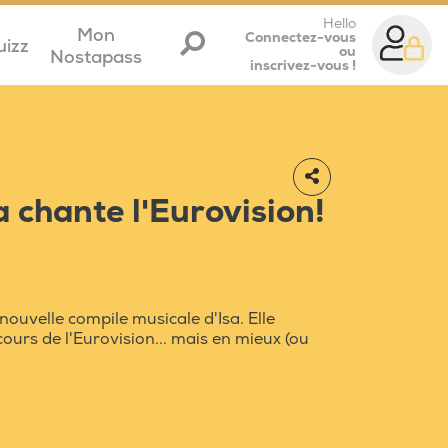
Hello
Mon
Connectez-vous
uizz
ou
Nostapass
inscrivez-vous !
a chante l'Eurovision!
a nouvelle compile musicale d'Isa. Elle
ours de l'Eurovision... mais en mieux (ou