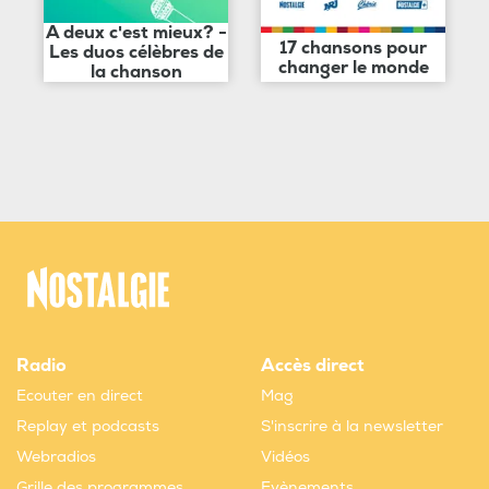
A deux c'est mieux? -
17 chansons pour
Les duos célèbres de
changer le monde
la chanson
Radio
Accès direct
Ecouter en direct
Mag
Replay et podcasts
S'inscrire à la newsletter
Webradios
Vidéos
Grille des programmes
Evènements