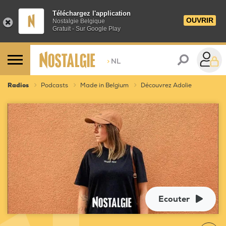
Téléchargez l'application
OUVRIR
Nostalgie Belgique
Gratuit - Sur Google Play
>
NL
Radios
Podcasts
Made in Belgium
Découvrez Adolie
Ecouter