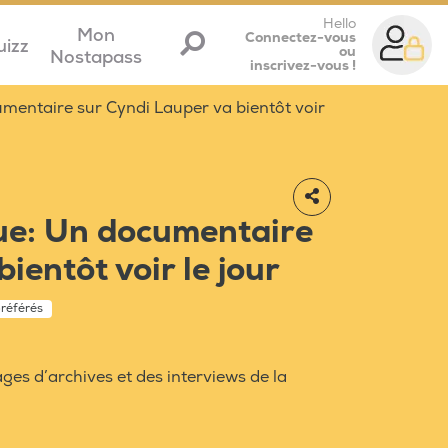
Hello
Mon
Connectez-vous
uizz
ou
Nostapass
inscrivez-vous !
mentaire sur Cyndi Lauper va bientôt voir
ue: Un documentaire
ientôt voir le jour
préférés
ges d’archives et des interviews de la