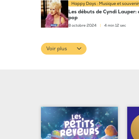
Happy Days : Musique et souveni
Les débuts de Cyndi Lauper: 
pop
8 octobre 2024
|
4 min 12 sec
Voir plus