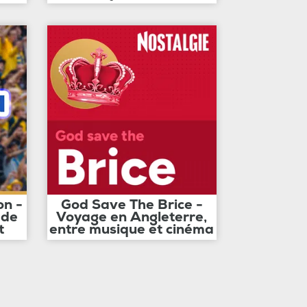
on -
God Save The Brice -
 de
Voyage en Angleterre,
t
entre musique et cinéma