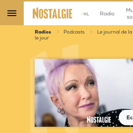
Mu
Radio
>
NL
so
Radios
Podcasts
Le journal de la
le jour
Ec