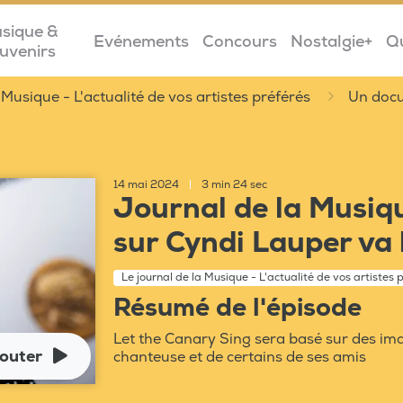
sique &
Evénements
Concours
Nostalgie+
Q
uvenirs
 Musique - L'actualité de vos artistes préférés
Un docu
14 mai 2024
|
3 min 24 sec
Journal de la Musiq
sur Cyndi Lauper va b
Le journal de la Musique - L'actualité de vos artistes 
Résumé de l'épisode
Let the Canary Sing sera basé sur des ima
outer
chanteuse et de certains de ses amis