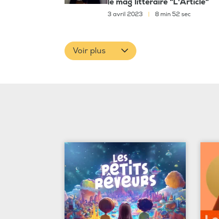
le mag littéraire "L'Article"
3 avril 2023
|
8 min 52 sec
Voir plus