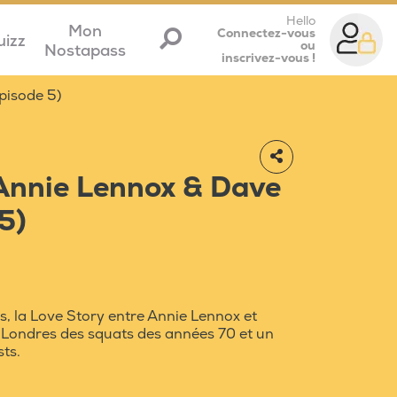
Hello
Mon
Connectez-vous
uizz
ou
Nostapass
inscrivez-vous !
pisode 5)
 Annie Lennox & Dave
5)
cs, la Love Story entre Annie Lennox et
Londres des squats des années 70 et un
ts.