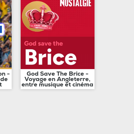
on -
God Save The Brice -
 de
Voyage en Angleterre,
t
entre musique et cinéma