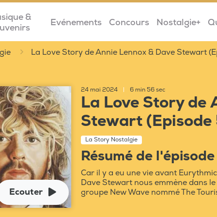
sique &
Evénements
Concours
Nostalgie+
Q
uvenirs
gie
La Love Story de Annie Lennox & Dave Stewart (E
24 mai 2024
|
6 min 56 sec
La Love Story de
Stewart (Episode 
La Story Nostalgie
Résumé de l'épisode
Car il y a eu une vie avant Eurythmi
Dave Stewart nous emmène dans le 
Ecouter
groupe New Wave nommé The Touris