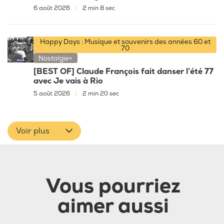
6 août 2026
|
2 min 8 sec
Happy Days : Musique et souvenirs des années 60 et
70
Nostalgie+
[BEST OF] Claude François fait danser l’été 77
avec Je vais à Rio
5 août 2026
|
2 min 20 sec
Voir plus
Vous pourriez
aimer aussi