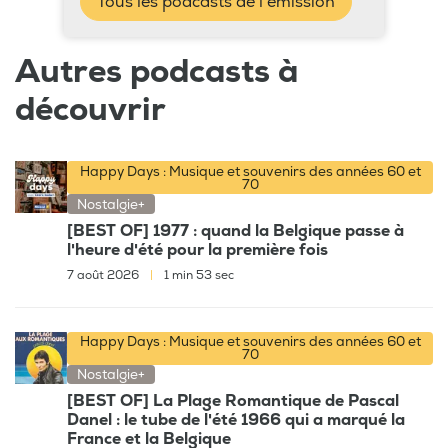
Tous les podcasts de l'émission
Autres podcasts à
découvrir
Happy Days : Musique et souvenirs des années 60 et
70
Nostalgie+
[BEST OF] 1977 : quand la Belgique passe à
l'heure d'été pour la première fois
7 août 2026
|
1 min 53 sec
Happy Days : Musique et souvenirs des années 60 et
70
Nostalgie+
[BEST OF] La Plage Romantique de Pascal
Danel : le tube de l'été 1966 qui a marqué la
France et la Belgique