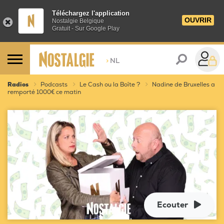
Téléchargez l'application
OUVRIR
Nostalgie Belgique
Gratuit - Sur Google Play
>
NL
Radios
Podcasts
Le Cash ou la Boîte ?
Nadine de Bruxelles a
remporté 1000€ ce matin
Ecouter