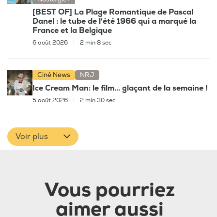
[BEST OF] La Plage Romantique de Pascal
Danel : le tube de l'été 1966 qui a marqué la
France et la Belgique
6 août 2026
|
2 min 8 sec
Ciné News
NRJ
Ice Cream Man: le film... glaçant de la semaine !
5 août 2026
|
2 min 30 sec
Voir plus
Vous pourriez
aimer aussi