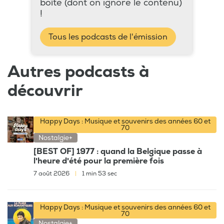
boîte (dont on ignore le contenu)
!
Tous les podcasts de l'émission
Autres podcasts à
découvrir
Happy Days : Musique et souvenirs des années 60 et
70
Nostalgie+
[BEST OF] 1977 : quand la Belgique passe à
l'heure d'été pour la première fois
7 août 2026
|
1 min 53 sec
Happy Days : Musique et souvenirs des années 60 et
70
Nostalgie+