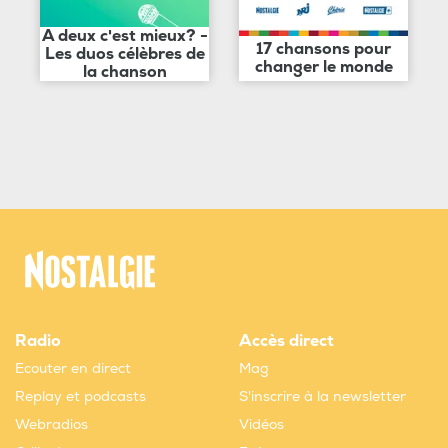
A deux c'est mieux? -
17 chansons pour
Les duos célèbres de
changer le monde
la chanson
Radio
Accès direct
Ecouter en direct
Mag
Replay et podcasts
S'inscrire à la newsletter
Webradios
Vidéos