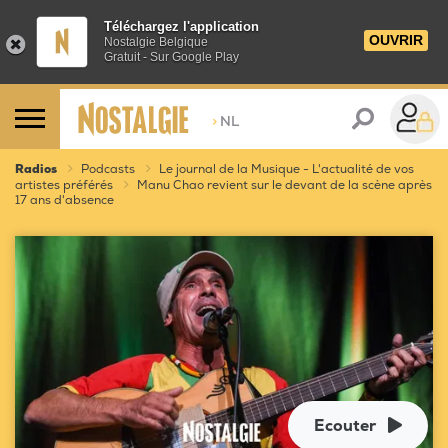
Téléchargez l'application
OUVRIR
Nostalgie Belgique
Gratuit - Sur Google Play
>
NL
Radios
Podcasts
Le journal de la Musique - L'actualité de vos
artistes préférés
Manu Chao revient sur le devant de la scène après
17 ans d'absence
Ecouter