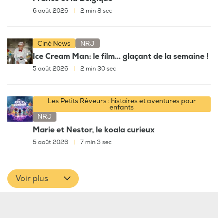
6 août 2026
|
2 min 8 sec
Ciné News
NRJ
Ice Cream Man: le film... glaçant de la semaine !
5 août 2026
|
2 min 30 sec
Les Petits Rêveurs : histoires et aventures pour
enfants
NRJ
Marie et Nestor, le koala curieux
5 août 2026
|
7 min 3 sec
Voir plus