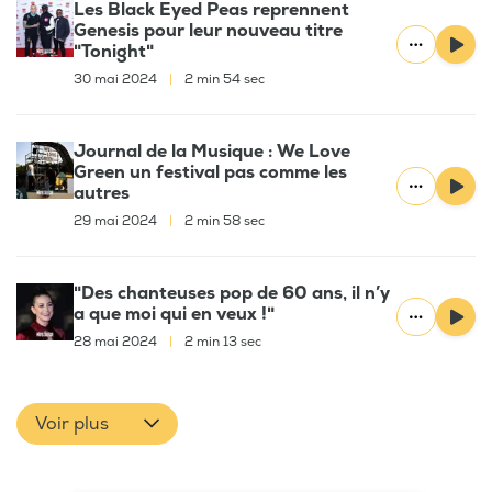
Les Black Eyed Peas reprennent
Genesis pour leur nouveau titre
"Tonight"
30 mai 2024
|
2 min 54 sec
Journal de la Musique : We Love
Green un festival pas comme les
autres
29 mai 2024
|
2 min 58 sec
"Des chanteuses pop de 60 ans, il n’y
a que moi qui en veux !"
28 mai 2024
|
2 min 13 sec
Voir plus