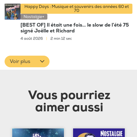
Happy Days : Musique et souvenirs des années 60 et
70
Nostalgie+
[BEST OF] Il était une fois… le slow de l’été 75
signé Joëlle et Richard
4 août 2026
|
2 min 12 sec
Voir plus
Vous pourriez
aimer aussi