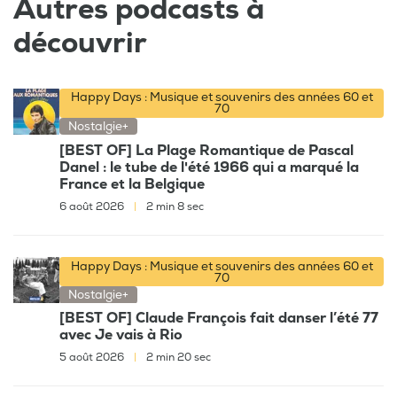
Autres podcasts à
découvrir
Happy Days : Musique et souvenirs des années 60 et
70
Nostalgie+
[BEST OF] La Plage Romantique de Pascal
Danel : le tube de l'été 1966 qui a marqué la
France et la Belgique
6 août 2026
|
2 min 8 sec
Happy Days : Musique et souvenirs des années 60 et
70
Nostalgie+
[BEST OF] Claude François fait danser l’été 77
avec Je vais à Rio
5 août 2026
|
2 min 20 sec