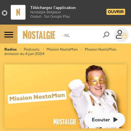
Téléchargez l'application
OUVRIR
Nostalgie Belgique
Gratuit - Sur Google Play
>
NL
Radios
Podcasts
Mission NostaMan
Mission NostaMan:
émission du 4 juin 2024
Ecouter