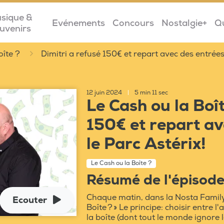
sique &
Evénements
Concours
Nostalgie+
Q
uvenirs
oîte ?
Dimitri a refusé 150€ et repart avec des entrées
12 juin 2024
|
5 min 11 sec
Le Cash ou la Boît
150€ et repart av
le Parc Astérix!
Le Cash ou la Boîte ?
Résumé de l'épisod
Chaque matin, dans la Nosta Family
Ecouter
Boîte ? » Le principe: choisir entre 
la boîte (dont tout le monde ignore 