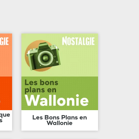
ique
Les Bons Plans en
s
Wallonie