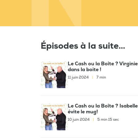
Épisodes à la suite...
Le Cash ou la Boîte ? Virgin
dans la boite !
11 juin 2024
|
7 min
Le Cash ou la Boîte ? Isabelle
évite le mug!
10 juin 2024
|
5 min 15 sec