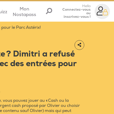
Hello
Mon
Connectez-vous
uizz
ou
Nostapass
inscrivez-vous !
 pour le Parc Astérix!
e ? Dimitri a refusé
ec des entrées pour
e
, vous pouvez jouer au « Cash ou la
l'argent cash proposé par Olivier ou choisir
le contenu sauf Olivier) mais qui peut