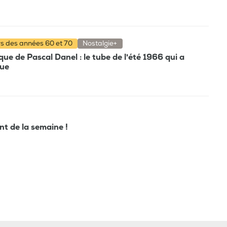
rs des années 60 et 70
Nostalgie+
e de Pascal Danel : le tube de l'été 1966 qui a
que
ant de la semaine !