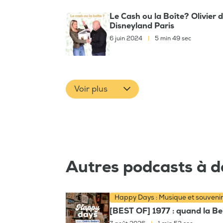
Le Cash ou la Boîte? Olivier
Disneyland Paris
6 juin 2024
|
5 min 49 sec
Voir plus
Autres podcasts à d
Happy Days : Musique et souveni
[BEST OF] 1977 : quand la Bel