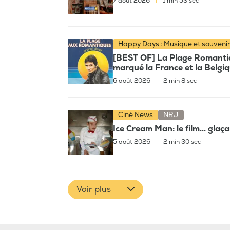
7 août 2026
|
1 min 53 sec
Happy Days : Musique et souveni
[BEST OF] La Plage Romantiqu
marqué la France et la Belgi
6 août 2026
|
2 min 8 sec
Ciné News
NRJ
Ice Cream Man: le film... glaç
5 août 2026
|
2 min 30 sec
Voir plus