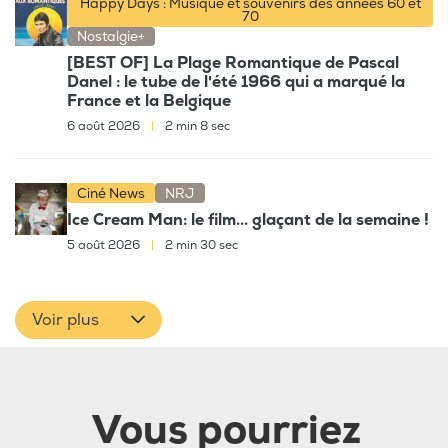
Happy Days : Musique et souvenirs des années 60 et
70
Nostalgie+
[BEST OF] La Plage Romantique de Pascal
Danel : le tube de l'été 1966 qui a marqué la
France et la Belgique
6 août 2026
|
2 min 8 sec
Ciné News
NRJ
Ice Cream Man: le film... glaçant de la semaine !
5 août 2026
|
2 min 30 sec
Voir plus
Vous pourriez