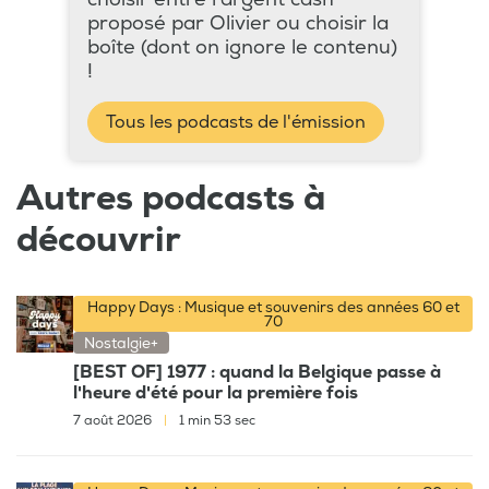
proposé par Olivier ou choisir la
boîte (dont on ignore le contenu)
!
Tous les podcasts de l'émission
Autres podcasts à
découvrir
Happy Days : Musique et souvenirs des années 60 et
70
Nostalgie+
[BEST OF] 1977 : quand la Belgique passe à
l'heure d'été pour la première fois
7 août 2026
|
1 min 53 sec