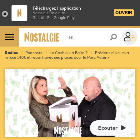
Téléchargez l'application
OUVRIR
Nostalgie Belgique
Gratuit - Sur Google Play
>
NL
Radios
Podcasts
Le Cash ou la Boîte ?
Frédéric d'Ixelles a
refusé 140€ et repart avec ses places pour le Parc Astérix
Ecouter