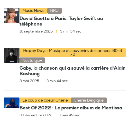
Music News
NRJ
David Guetta à Paris, Taylor Swift au
téléphone
16 septembre 2025
|
3 min 34 sec
Happy Days : Musique et souvenirs des années 60 et
70
Nostalgie+
Gaby, la chanson qui a sauvé la carrière d'Alain
Bashung
8 mai 2025
|
3 min 44 sec
Le coup de coeur Chérie
Chérie Belgique
Best Of 2022 : Le premier album de Mentissa
30 décembre 2022
|
1 min 49 sec