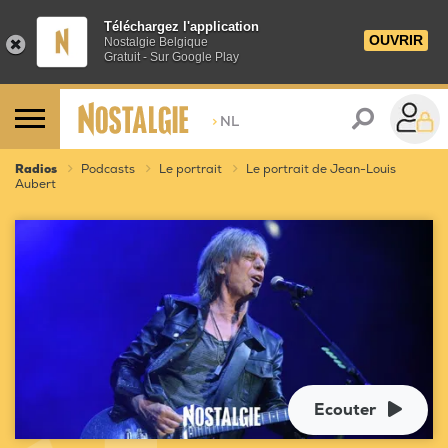
Téléchargez l'application
OUVRIR
Nostalgie Belgique
Gratuit - Sur Google Play
>
NL
Radios
Podcasts
Le portrait
Le portrait de Jean-Louis
Aubert
Ecouter