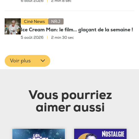
6 août 2026
|
2 min 8 sec
Ciné News
NRJ
Ice Cream Man: le film... glaçant de la semaine !
5 août 2026
|
2 min 30 sec
Voir plus
Vous pourriez
aimer aussi