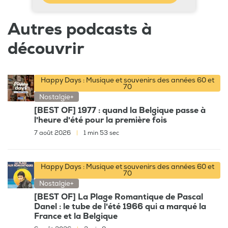
Autres podcasts à
découvrir
Happy Days : Musique et souvenirs des années 60 et
70
Nostalgie+
[BEST OF] 1977 : quand la Belgique passe à
l'heure d'été pour la première fois
7 août 2026
|
1 min 53 sec
Happy Days : Musique et souvenirs des années 60 et
70
Nostalgie+
[BEST OF] La Plage Romantique de Pascal
Danel : le tube de l'été 1966 qui a marqué la
France et la Belgique