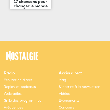
17 chansons pour
changer le monde
Radio
Accès direct
Ecouter en direct
Mag
Replay et podcasts
S'inscrire à la newsletter
Webradios
Vidéos
Grille des programmes
Evènements
Fréquences
Concours