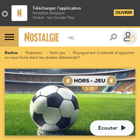
Téléchargez l'application
OUVRIR
Nostalgie Belgique
Gratuit - Sur Google Play
>
NL
Radios
Podcasts
Hors-jeu
Pourquoi est-il interdit d'apporter
sa nourriture dans les stades allemands?
Ecouter