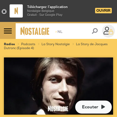
Téléchargez l'application
OUVRIR
Nostalgie Belgique
Gratuit - Sur Google Play
>
NL
Radios
Podcasts
La Story Nostalgie
La Story de Jacques
Dutronc (Episode 4)
Ecouter