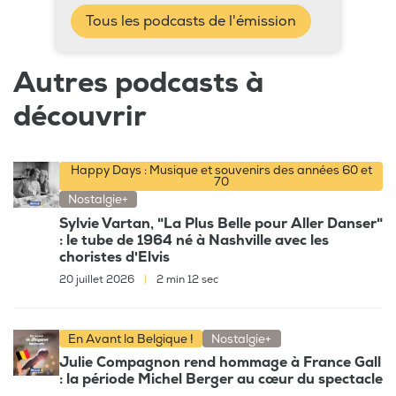
Tous les podcasts de l'émission
Autres podcasts à
découvrir
Happy Days : Musique et souvenirs des années 60 et
70
Nostalgie+
Sylvie Vartan, "La Plus Belle pour Aller Danser"
: le tube de 1964 né à Nashville avec les
choristes d'Elvis
20 juillet 2026
|
2 min 12 sec
En Avant la Belgique !
Nostalgie+
Julie Compagnon rend hommage à France Gall
: la période Michel Berger au cœur du spectacle