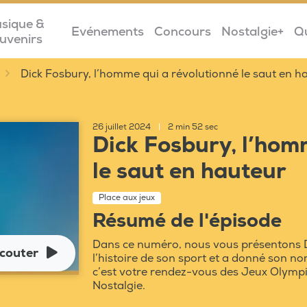
sique &
Evénements
Concours
Nostalgie+
Q
uvenirs
Dick Fosbury, l’homme qui a révolutionné le saut en h
26 juillet 2024
|
2 min 52 sec
Dick Fosbury, l’hom
le saut en hauteur
Place aux jeux
Résumé de l'épisode
Dans ce numéro, nous vous présentons Di
couter
l’histoire de son sport et a donné son nom
c’est votre rendez-vous des Jeux Olymp
Nostalgie.