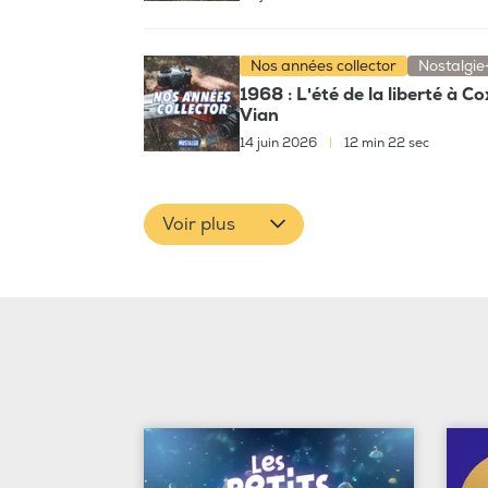
Nos années collector
Nostalgie
1968 : L'été de la liberté à C
Vian
14 juin 2026
|
12 min 22 sec
Voir plus