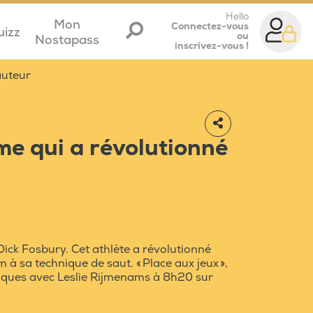
Hello
Mon
Connectez-vous
uizz
ou
Nostapass
inscrivez-vous !
auteur
me qui a révolutionné
ck Fosbury. Cet athlète a révolutionné
 à sa technique de saut. « Place aux jeux »,
iques avec Leslie Rijmenams à 8h20 sur