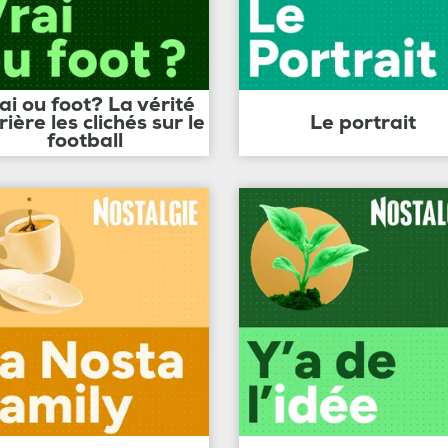
ai ou foot? La vérité
rière les clichés sur le
Le portrait
football