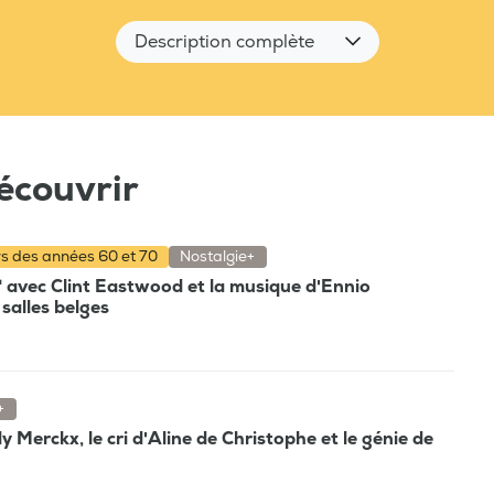
Description complète
écouvrir
rs des années 60 et 70
Nostalgie+
e" avec Clint Eastwood et la musique d'Ennio
salles belges
+
 Merckx, le cri d'Aline de Christophe et le génie de