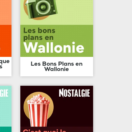
ique
Les Bons Plans en
s
Wallonie