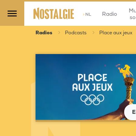
Mu
Radio
>
NL
so
Radios
Podcasts
Place aux jeux
E