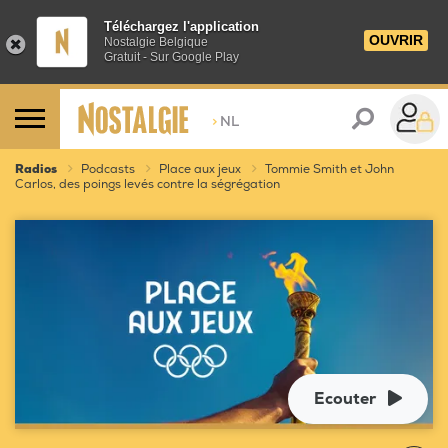
Téléchargez l'application
OUVRIR
Nostalgie Belgique
Gratuit - Sur Google Play
>
NL
Radios
Podcasts
Place aux jeux
Tommie Smith et John
Carlos, des poings levés contre la ségrégation
Ecouter