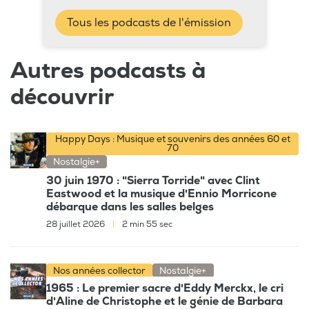
Tous les podcasts de l'émission
Autres podcasts à
découvrir
Happy Days : Musique et souvenirs des années 60 et
70
Nostalgie+
30 juin 1970 : "Sierra Torride" avec Clint
Eastwood et la musique d'Ennio Morricone
débarque dans les salles belges
28 juillet 2026
|
2 min 55 sec
Nos années collector
Nostalgie+
1965 : Le premier sacre d'Eddy Merckx, le cri
d'Aline de Christophe et le génie de Barbara