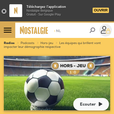
Téléchargez l'application
OUVRIR
Nostalgie Belgique
Gratuit - Sur Google Play
>
NL
Radios
Podcasts
Hors-jeu
Les équipes qui brillent vont
impacter leur démographie respective
Ecouter