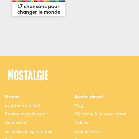
17 chansons pour
changer le monde
Radio
Accès direct
Ecouter en direct
Mag
Replay et podcasts
S'inscrire à la newsletter
Webradios
Vidéos
Grille des programmes
Evènements