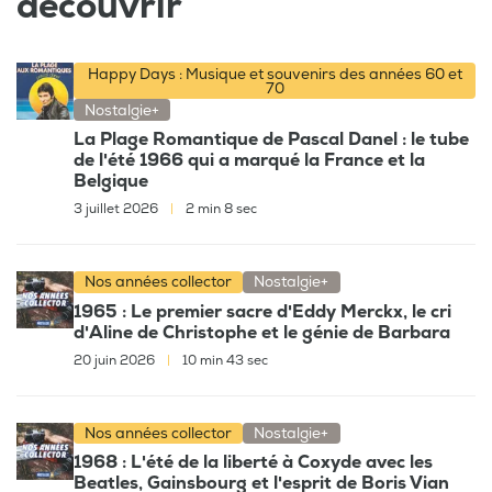
découvrir
Happy Days : Musique et souvenirs des années 60 et
70
Nostalgie+
La Plage Romantique de Pascal Danel : le tube
de l'été 1966 qui a marqué la France et la
Belgique
3 juillet 2026
|
2 min 8 sec
Nos années collector
Nostalgie+
1965 : Le premier sacre d'Eddy Merckx, le cri
d'Aline de Christophe et le génie de Barbara
20 juin 2026
|
10 min 43 sec
Nos années collector
Nostalgie+
1968 : L'été de la liberté à Coxyde avec les
Beatles, Gainsbourg et l'esprit de Boris Vian