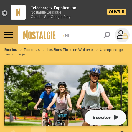
Téléchargez l'application
OUVRIR
Nostalgie Belgique
Gratuit - Sur Google Play
>
NL
Radios
Podcasts
Les Bons Plans en Wallonie
Un reportage
vélo à Liège
Ecouter