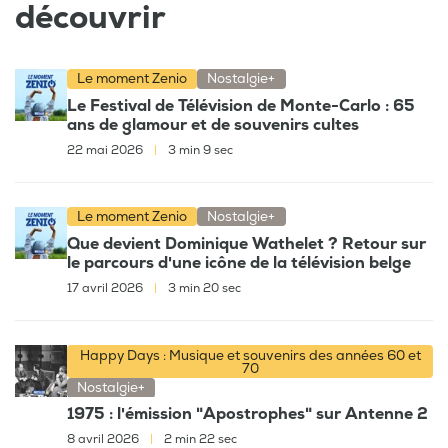
découvrir
Le moment Zenio
Nostalgie+
Le Festival de Télévision de Monte-Carlo : 65
ans de glamour et de souvenirs cultes
22 mai 2026
|
3 min 9 sec
Le moment Zenio
Nostalgie+
Que devient Dominique Wathelet ? Retour sur
le parcours d'une icône de la télévision belge
17 avril 2026
|
3 min 20 sec
Happy Days : Musique et souvenirs des années 60 et
70
Nostalgie+
1975 : l'émission "Apostrophes" sur Antenne 2
8 avril 2026
|
2 min 22 sec