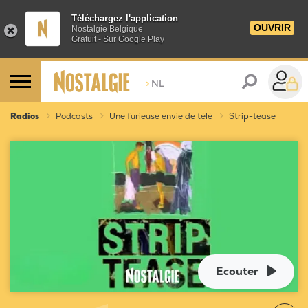
Téléchargez l'application
OUVRIR
Nostalgie Belgique
Gratuit - Sur Google Play
>
NL
Radios
Podcasts
Une furieuse envie de télé
Strip-tease
Ecouter