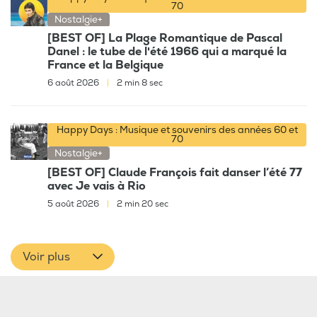
70
Nostalgie+
[BEST OF] La Plage Romantique de Pascal
Danel : le tube de l'été 1966 qui a marqué la
France et la Belgique
6 août 2026
|
2 min 8 sec
Happy Days : Musique et souvenirs des années 60 et
70
Nostalgie+
[BEST OF] Claude François fait danser l’été 77
avec Je vais à Rio
5 août 2026
|
2 min 20 sec
Voir plus