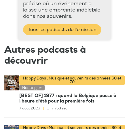
précise où un événement a
laissé une empreinte indélébile
dans nos souvenirs.
Tous les podcasts de l'émission
Autres podcasts à
découvrir
Happy Days : Musique et souvenirs des années 60 et
70
Nostalgie+
[BEST OF] 1977 : quand la Belgique passe à
l'heure d'été pour la première fois
7 août 2026
|
1 min 53 sec
Happy Days : Musique et souvenirs des années 60 et