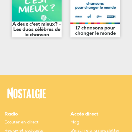
A deux c'est mieux? -
17 chansons pour
Les duos célèbres de
changer le monde
la chanson
Radio
Accès direct
Ecouter en direct
Mag
Replay et podcasts
S'inscrire à la newsletter