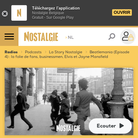
Téléchargez l'application
OUVRIR
Nostalgie Belgique
Gratuit - Sur Google Play
>
NL
Radios
Podcasts
La Story Nostalgie
Beatlemania (Episode
4) : la folie de fans, businessmen, Elvis et Jayne Mansfield
Ecouter