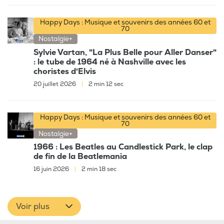
Happy Days : Musique et souvenirs des années 60 et
70
Nostalgie+
Sylvie Vartan, "La Plus Belle pour Aller Danser"
: le tube de 1964 né à Nashville avec les
choristes d'Elvis
20 juillet 2026
|
2 min 12 sec
Happy Days : Musique et souvenirs des années 60 et
70
Nostalgie+
1966 : Les Beatles au Candlestick Park, le clap
de fin de la Beatlemania
16 juin 2026
|
2 min 18 sec
Voir plus