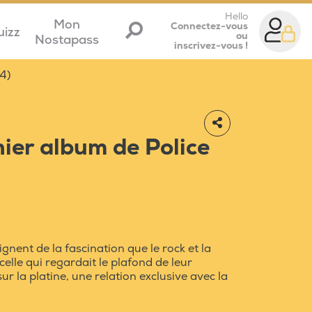
Hello
Mon
Connectez-vous
uizz
ou
Nostapass
inscrivez-vous !
4)
nier album de Police
nent de la fascination que le rock et la
elle qui regardait le plafond de leur
 la platine, une relation exclusive avec la
.