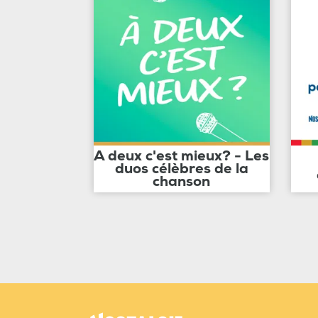
A deux c'est mieux? - Les
duos célèbres de la
chanson