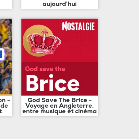
aujourd'hui
on -
God Save The Brice -
 de
Voyage en Angleterre,
t
entre musique et cinéma