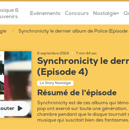
sique &
Evénements
Concours
Nostalgie+
Q
uvenirs
gie
Synchronicity le dernier album de Police (Episode 
6 septembre 2024
|
7 min 44 sec
Synchronicity le der
(Episode 4)
La Story Nostalgie
Résumé de l'épisode
Synchronicity est de ces albums qui témoig
couter
pop ont exercé sur toute une génération, c
chambre pendant que le disque tournait sur
musique qui suscitait bien des fantasmes