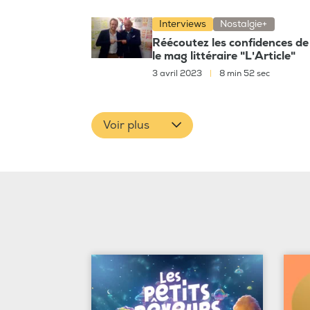
Interviews
Nostalgie+
Réécoutez les confidences de
le mag littéraire "L'Article"
3 avril 2023
|
8 min 52 sec
Voir plus