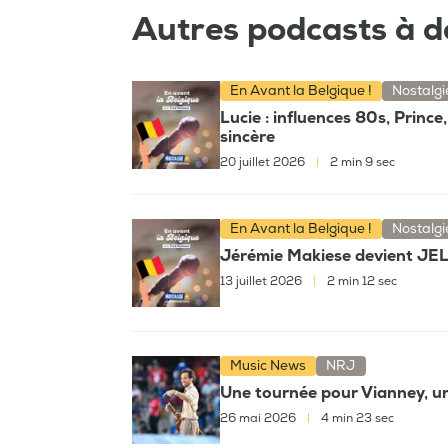
Autres podcasts à d
En Avant la Belgique !
Nostalgi
Lucie : influences 80s, Princ
sincère
20 juillet 2026
|
2 min 9 sec
En Avant la Belgique !
Nostalgi
Jérémie Makiese devient JELL
13 juillet 2026
|
2 min 12 sec
Music News
NRJ
Une tournée pour Vianney, un
26 mai 2026
|
4 min 23 sec