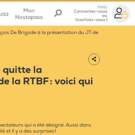
Hello
Mon
Connectez-vous
uizz
ou
Nostapass
inscrivez-vous !
çois De Brigode à la présentation du JT de
quitte la
e la RTBF : voici qui
pectateurs qui a été désigné. Aussi dans
é et il y a des surprises !