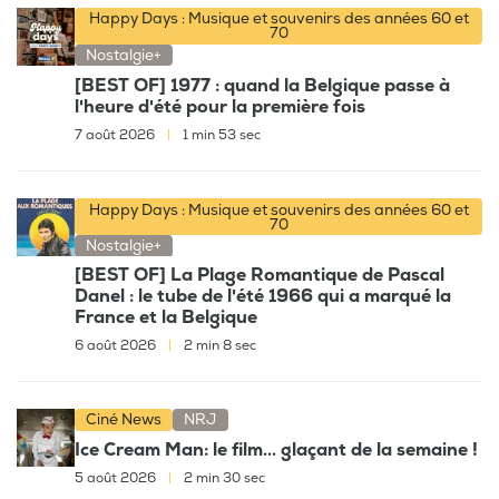
Happy Days : Musique et souvenirs des années 60 et
70
Nostalgie+
[BEST OF] 1977 : quand la Belgique passe à
l'heure d'été pour la première fois
7 août 2026
|
1 min 53 sec
Happy Days : Musique et souvenirs des années 60 et
70
Nostalgie+
[BEST OF] La Plage Romantique de Pascal
Danel : le tube de l'été 1966 qui a marqué la
France et la Belgique
6 août 2026
|
2 min 8 sec
Ciné News
NRJ
Ice Cream Man: le film... glaçant de la semaine !
5 août 2026
|
2 min 30 sec