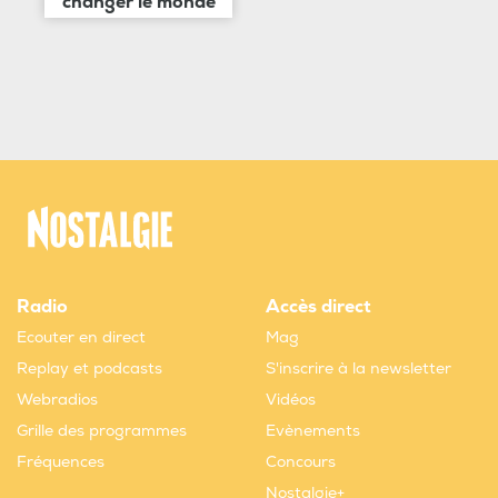
changer le monde
Radio
Accès direct
Ecouter en direct
Mag
Replay et podcasts
S'inscrire à la newsletter
Webradios
Vidéos
Grille des programmes
Evènements
Fréquences
Concours
Nostalgie+