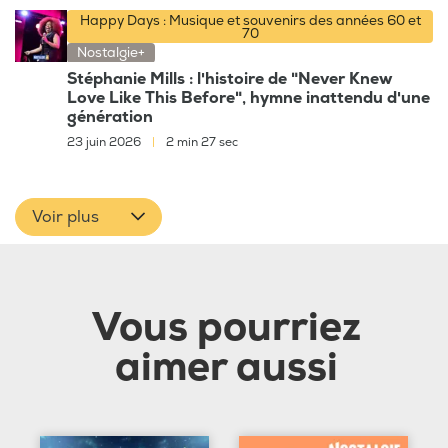
Happy Days : Musique et souvenirs des années 60 et
70
Nostalgie+
Stéphanie Mills : l'histoire de "Never Knew
Love Like This Before", hymne inattendu d'une
génération
23 juin 2026
|
2 min 27 sec
Voir plus
Vous pourriez
aimer aussi