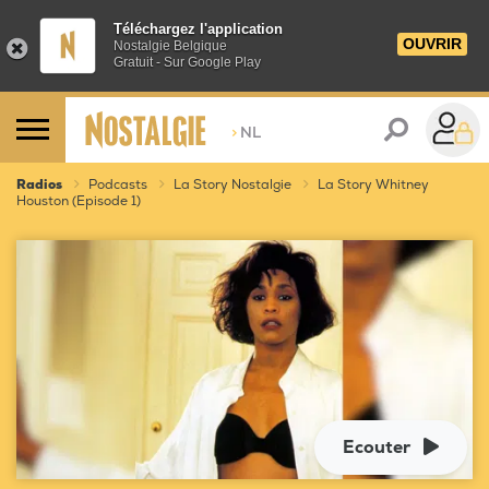
Téléchargez l'application
OUVRIR
Nostalgie Belgique
Gratuit - Sur Google Play
>
NL
Radios
Podcasts
La Story Nostalgie
La Story Whitney
Houston (Episode 1)
Ecouter