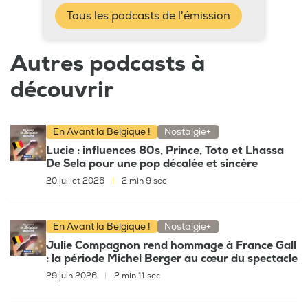
Tous les podcasts de l'émission
Autres podcasts à
découvrir
En Avant la Belgique !
Nostalgie+
Lucie : influences 80s, Prince, Toto et Lhassa
De Sela pour une pop décalée et sincère
20 juillet 2026
|
2 min 9 sec
En Avant la Belgique !
Nostalgie+
Julie Compagnon rend hommage à France Gall
: la période Michel Berger au cœur du spectacle
29 juin 2026
|
2 min 11 sec