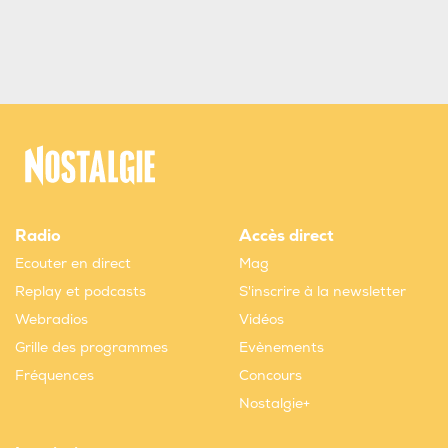
Radio
Accès direct
Ecouter en direct
Mag
Replay et podcasts
S'inscrire à la newsletter
Webradios
Vidéos
Grille des programmes
Evènements
Fréquences
Concours
Nostalgie+