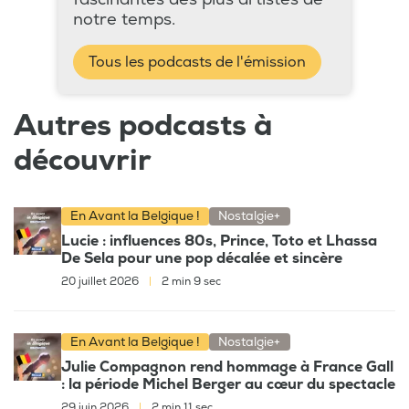
notre temps.
Tous les podcasts de l'émission
Autres podcasts à
découvrir
En Avant la Belgique !
Nostalgie+
Lucie : influences 80s, Prince, Toto et Lhassa
De Sela pour une pop décalée et sincère
20 juillet 2026
|
2 min 9 sec
En Avant la Belgique !
Nostalgie+
Julie Compagnon rend hommage à France Gall
: la période Michel Berger au cœur du spectacle
29 juin 2026
|
2 min 11 sec