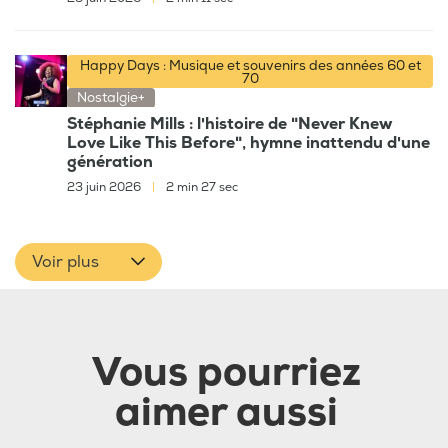
Happy Days : Musique et souvenirs des années 60 et
70
Nostalgie+
Stéphanie Mills : l'histoire de "Never Knew
Love Like This Before", hymne inattendu d'une
génération
23 juin 2026
|
2 min 27 sec
Voir plus
Vous pourriez
aimer aussi