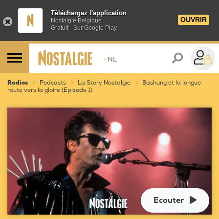
Téléchargez l'application
OUVRIR
Nostalgie Belgique
Gratuit - Sur Google Play
>
NL
Radios
Podcasts
La Story Nostalgie
Bashung et la longue
route vers la gloire (Episode 1)
Ecouter