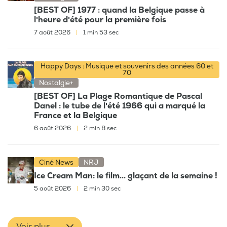
[BEST OF] 1977 : quand la Belgique passe à
l'heure d'été pour la première fois
7 août 2026
|
1 min 53 sec
Happy Days : Musique et souvenirs des années 60 et
70
Nostalgie+
[BEST OF] La Plage Romantique de Pascal
Danel : le tube de l'été 1966 qui a marqué la
France et la Belgique
6 août 2026
|
2 min 8 sec
Ciné News
NRJ
Ice Cream Man: le film... glaçant de la semaine !
5 août 2026
|
2 min 30 sec
Voir plus