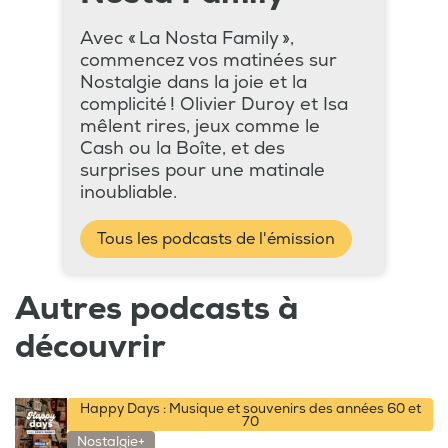
Avec « La Nosta Family »,
commencez vos matinées sur
Nostalgie dans la joie et la
complicité ! Olivier Duroy et Isa
mêlent rires, jeux comme le
Cash ou la Boîte, et des
surprises pour une matinale
inoubliable.
Tous les podcasts de l'émission
Autres podcasts à
découvrir
Happy Days : Musique et souvenirs des années 60 et
70
Nostalgie+