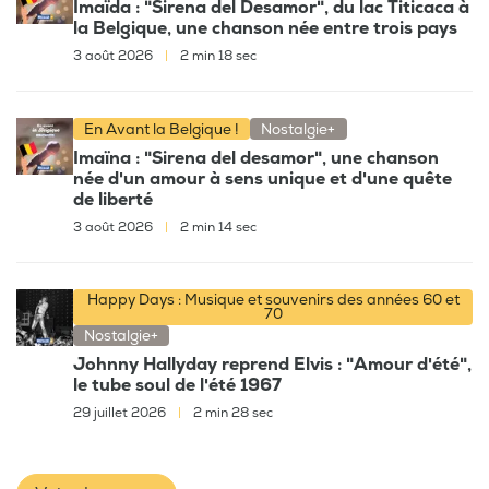
Imaïda : "Sirena del Desamor", du lac Titicaca à
la Belgique, une chanson née entre trois pays
3 août 2026
|
2 min 18 sec
En Avant la Belgique !
Nostalgie+
Imaïna : "Sirena del desamor", une chanson
née d'un amour à sens unique et d'une quête
de liberté
3 août 2026
|
2 min 14 sec
Happy Days : Musique et souvenirs des années 60 et
70
Nostalgie+
Johnny Hallyday reprend Elvis : "Amour d'été",
le tube soul de l'été 1967
29 juillet 2026
|
2 min 28 sec