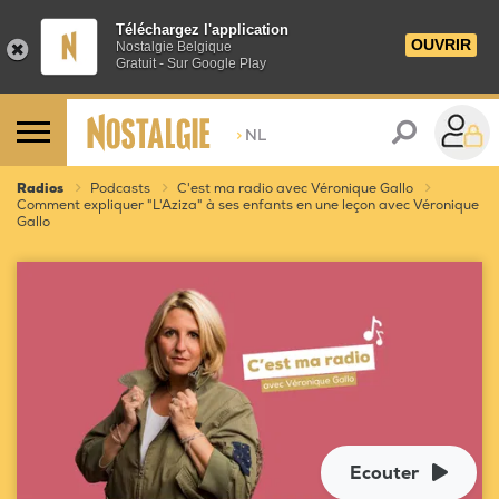
Téléchargez l'application
OUVRIR
Nostalgie Belgique
Gratuit - Sur Google Play
>
NL
Radios
Podcasts
C'est ma radio avec Véronique Gallo
Comment expliquer "L'Aziza" à ses enfants en une leçon avec Véronique
Gallo
Ecouter