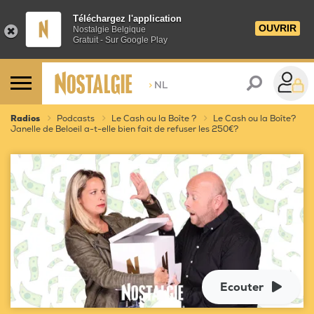
Téléchargez l'application
OUVRIR
Nostalgie Belgique
Gratuit - Sur Google Play
>
NL
Radios
Podcasts
Le Cash ou la Boîte ?
Le Cash ou la Boîte?
Janelle de Beloeil a-t-elle bien fait de refuser les 250€?
Ecouter