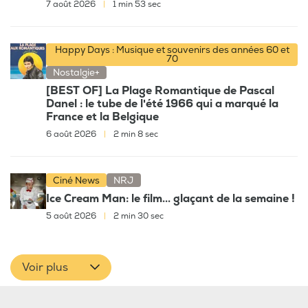
7 août 2026
|
1 min 53 sec
Happy Days : Musique et souvenirs des années 60 et
70
Nostalgie+
[BEST OF] La Plage Romantique de Pascal
Danel : le tube de l'été 1966 qui a marqué la
France et la Belgique
6 août 2026
|
2 min 8 sec
Ciné News
NRJ
Ice Cream Man: le film... glaçant de la semaine !
5 août 2026
|
2 min 30 sec
Voir plus