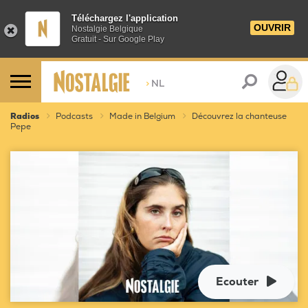
Téléchargez l'application
OUVRIR
Nostalgie Belgique
Gratuit - Sur Google Play
>
NL
Radios
Podcasts
Made in Belgium
Découvrez la chanteuse
Pepe
Ecouter