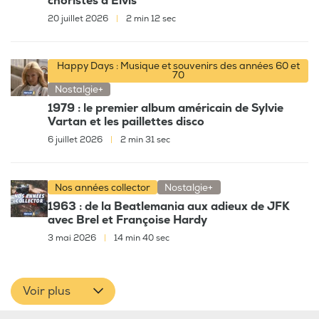
choristes d'Elvis
20 juillet 2026
|
2 min 12 sec
Happy Days : Musique et souvenirs des années 60 et
70
Nostalgie+
1979 : le premier album américain de Sylvie
Vartan et les paillettes disco
6 juillet 2026
|
2 min 31 sec
Nos années collector
Nostalgie+
1963 : de la Beatlemania aux adieux de JFK
avec Brel et Françoise Hardy
3 mai 2026
|
14 min 40 sec
Voir plus