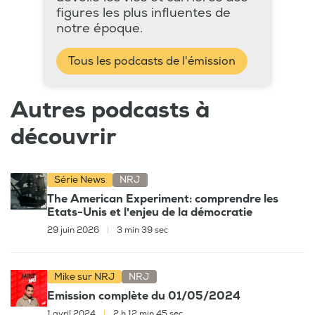
figures les plus influentes de
notre époque.
Tous les podcasts de l'émission
Autres podcasts à
découvrir
Série News
NRJ
The American Experiment: comprendre les
Etats-Unis et l'enjeu de la démocratie
29 juin 2026
|
3 min 39 sec
Mike sur NRJ
NRJ
Emission complète du 01/05/2024
1 avril 2024
|
2 h 12 min 45 sec