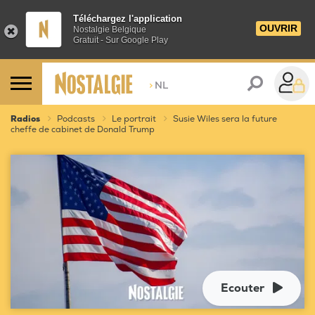
Téléchargez l'application
OUVRIR
Nostalgie Belgique
Gratuit - Sur Google Play
>
NL
Radios
Podcasts
Le portrait
Susie Wiles sera la future
cheffe de cabinet de Donald Trump
Ecouter