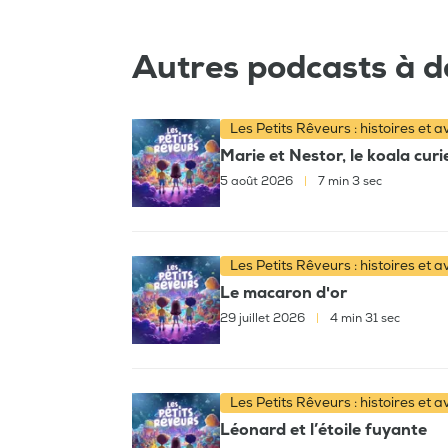
Autres podcasts à d
Les Petits Rêveurs : histoires et 
Marie et Nestor, le koala cur
5 août 2026
|
7 min 3 sec
Les Petits Rêveurs : histoires et 
Le macaron d'or
29 juillet 2026
|
4 min 31 sec
Les Petits Rêveurs : histoires et 
Léonard et l’étoile fuyante