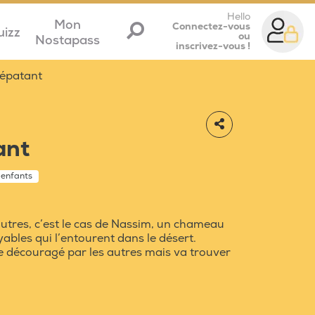
Hello
Mon
Connectez-vous
uizz
ou
Nostapass
inscrivez-vous !
épatant
ant
 enfants
utres, c’est le cas de Nassim, un chameau
yables qui l’entourent dans le désert.
ite découragé par les autres mais va trouver