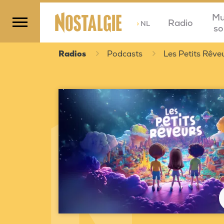
Mu
Radio
>
NL
so
Radios
Podcasts
Les Petits Rêve