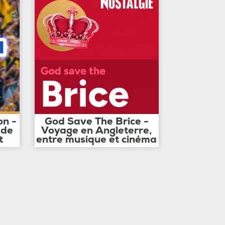
on -
God Save The Brice -
 de
Voyage en Angleterre,
t
entre musique et cinéma