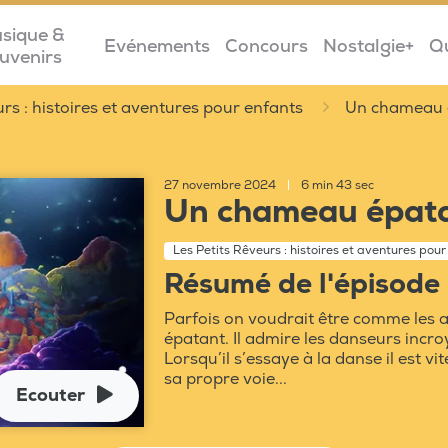
sique &
Evénements
Concours
Nostalgie+
Q
uvenirs
urs : histoires et aventures pour enfants
Un chameau 
27 novembre 2024
|
6 min 43 sec
Un chameau épat
Les Petits Rêveurs : histoires et aventures pour
Résumé de l'épisode
Parfois on voudrait être comme les a
épatant. Il admire les danseurs incro
Lorsqu’il s’essaye à la danse il est v
sa propre voie...
Ecouter