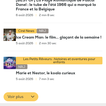
[BEST OF] La Plage Romantique de Pascal
Danel : le tube de l'été 1966 qui a marqué la
France et la Belgique
6 août 2026
|
2 min 8 sec
Ciné News
NRJ
Ice Cream Man: le film... glaçant de la semaine !
5 août 2026
|
2 min 30 sec
Les Petits Rêveurs : histoires et aventures pour
enfants
NRJ
Marie et Nestor, le koala curieux
5 août 2026
|
7 min 3 sec
Voir plus