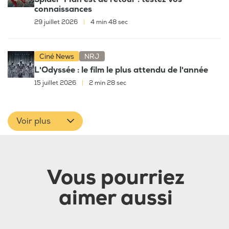
connaissances
29 juillet 2026
|
4 min 48 sec
Ciné News
NRJ
L'Odyssée : le film le plus attendu de l'année
15 juillet 2026
|
2 min 28 sec
Voir plus
Vous pourriez
aimer aussi