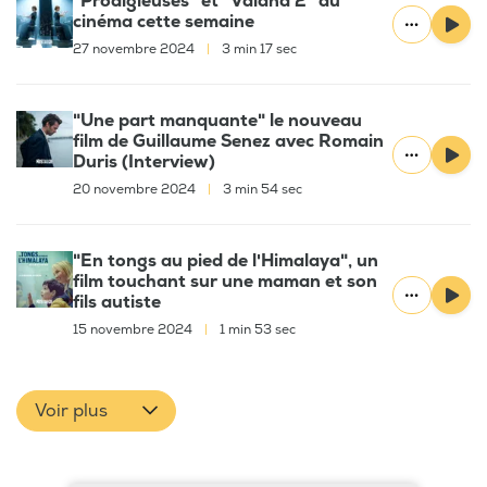
"Prodigieuses" et "Vaiana 2" au
cinéma cette semaine
27 novembre 2024
|
3 min 17 sec
"Une part manquante" le nouveau
film de Guillaume Senez avec Romain
Duris (Interview)
20 novembre 2024
|
3 min 54 sec
"En tongs au pied de l'Himalaya", un
film touchant sur une maman et son
fils autiste
15 novembre 2024
|
1 min 53 sec
Voir plus