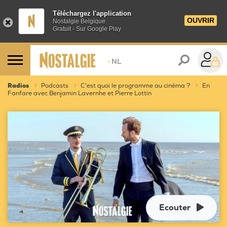
Téléchargez l'application
OUVRIR
Nostalgie Belgique
Gratuit - Sur Google Play
>
NL
Radios
Podcasts
C'est quoi le programme au cinéma ?
En
Fanfare avec Benjamin Lavernhe et Pierre Lottin
Ecouter