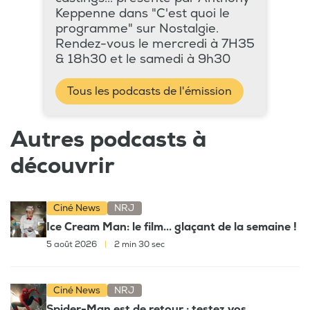
Keppenne dans "C'est quoi le
programme" sur Nostalgie.
Rendez-vous le mercredi à 7H35
& 18h30 et le samedi à 9h30
Tous les podcasts de l'émission
Autres podcasts à
découvrir
Ciné News
NRJ
Ice Cream Man: le film... glaçant de la semaine !
5 août 2026
|
2 min 30 sec
Ciné News
NRJ
Spider-Man est de retour : testez vos