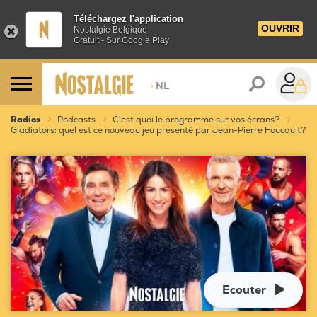
Téléchargez l'application
OUVRIR
Nostalgie Belgique
Gratuit - Sur Google Play
>
NL
Radios
Podcasts
C'est quoi le programme sur vos écrans?
Gladiators: quel est ce nouveau jeu présenté par Jean-Pierre Foucault?
Ecouter