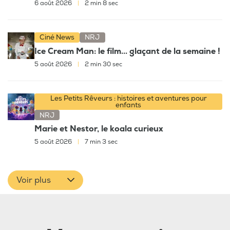
6 août 2026
|
2 min 8 sec
Ciné News
NRJ
Ice Cream Man: le film... glaçant de la semaine !
5 août 2026
|
2 min 30 sec
Les Petits Rêveurs : histoires et aventures pour
enfants
NRJ
Marie et Nestor, le koala curieux
5 août 2026
|
7 min 3 sec
Voir plus