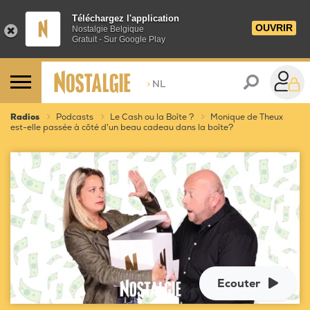
Téléchargez l'application
OUVRIR
Nostalgie Belgique
Gratuit - Sur Google Play
>
NL
Radios
Podcasts
Le Cash ou la Boîte ?
Monique de Theux
est-elle passée à côté d'un beau cadeau dans la boîte?
Ecouter