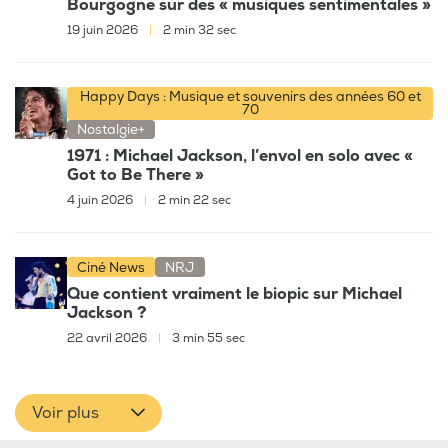
Bourgogne sur des « musiques sentimentales »
19 juin 2026
|
2 min 32 sec
Happy Days : Musique et souvenirs des années 60 et
70
Nostalgie+
1971 : Michael Jackson, l’envol en solo avec «
Got to Be There »
4 juin 2026
|
2 min 22 sec
Ciné News
NRJ
Que contient vraiment le biopic sur Michael
Jackson ?
22 avril 2026
|
3 min 55 sec
Voir plus