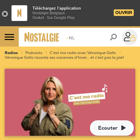
Téléchargez l'application
OUVRIR
Nostalgie Belgique
Gratuit - Sur Google Play
>
NL
Radios
Podcasts
C'est ma radio avec Véronique Gallo
Véronique Gallo raconte ses vacances d'hiver... et c'est pas la joie!
Ecouter