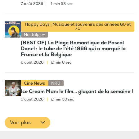
7 août 2026
|
1 min 53 sec
Happy Days : Musique et souvenirs des années 60 et
70
Nostalgie+
[BEST OF] La Plage Romantique de Pascal
Danel : le tube de l'été 1966 qui a marqué la
France et la Belgique
6 août 2026
|
2 min 8 sec
Ciné News
NRJ
Ice Cream Man: le film... glaçant de la semaine !
5 août 2026
|
2 min 30 sec
Voir plus