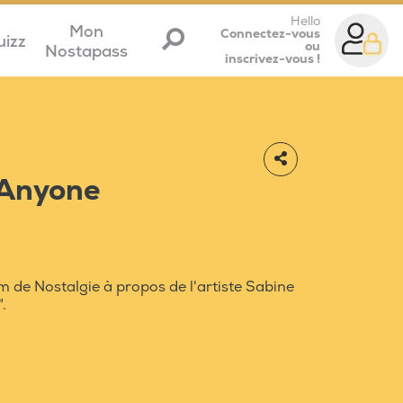
Hello
Mon
Connectez-vous
uizz
ou
Nostapass
inscrivez-vous !
 Anyone
 de Nostalgie à propos de l'artiste Sabine
.