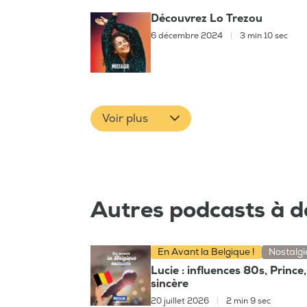
Découvrez Lo Trezou
6 décembre 2024
|
3 min 10 sec
Voir plus
Autres podcasts à d
En Avant la Belgique !
Nostalgi
Lucie : influences 80s, Princ
sincère
20 juillet 2026
|
2 min 9 sec