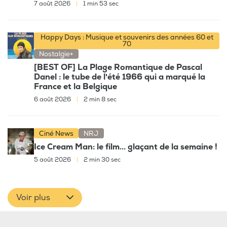
7 août 2026
|
1 min 53 sec
Happy Days : Musique et souvenirs des années 60 et
70
Nostalgie+
[BEST OF] La Plage Romantique de Pascal
Danel : le tube de l'été 1966 qui a marqué la
France et la Belgique
6 août 2026
|
2 min 8 sec
Ciné News
NRJ
Ice Cream Man: le film... glaçant de la semaine !
5 août 2026
|
2 min 30 sec
Voir plus