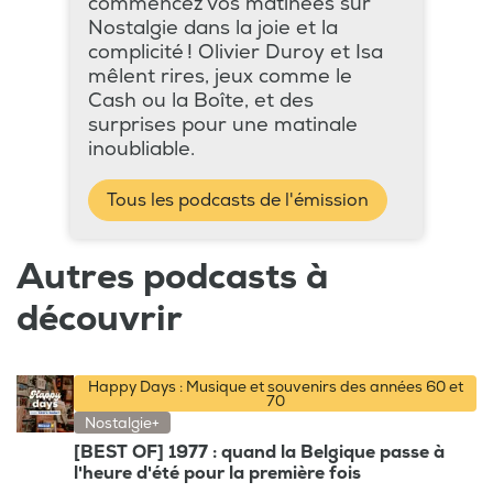
commencez vos matinées sur
Nostalgie dans la joie et la
complicité ! Olivier Duroy et Isa
mêlent rires, jeux comme le
Cash ou la Boîte, et des
surprises pour une matinale
inoubliable.
Tous les podcasts de l'émission
Autres podcasts à
découvrir
Happy Days : Musique et souvenirs des années 60 et
70
Nostalgie+
[BEST OF] 1977 : quand la Belgique passe à
l'heure d'été pour la première fois