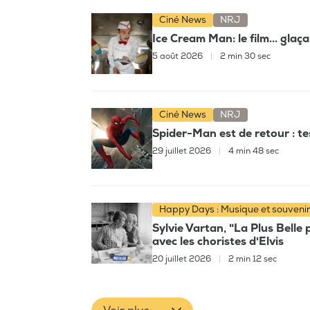
Ciné News
NRJ
Ice Cream Man: le film... glaç
5 août 2026
|
2 min 30 sec
Ciné News
NRJ
Spider-Man est de retour : t
29 juillet 2026
|
4 min 48 sec
Happy Days : Musique et souveni
Sylvie Vartan, "La Plus Belle 
avec les choristes d'Elvis
20 juillet 2026
|
2 min 12 sec