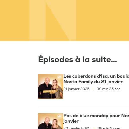
Épisodes à la suite...
Les cuberdons d'Isa, un boulan
Nosta Family du 21 janvier
21 janvier 2025
|
39 min 35 sec
Pas de blue monday pour Nost
janvier
20 janvier 2025
|
38 min 37 sec