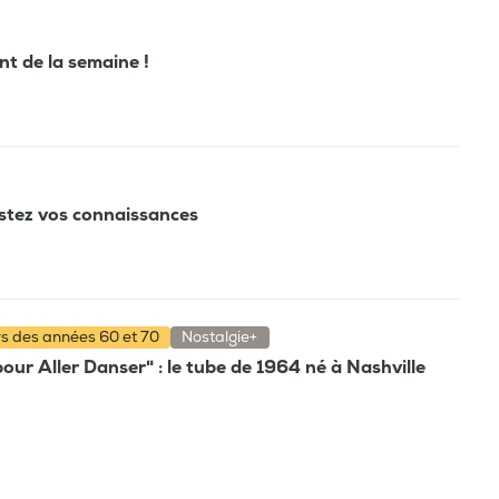
ant de la semaine !
estez vos connaissances
rs des années 60 et 70
Nostalgie+
pour Aller Danser" : le tube de 1964 né à Nashville