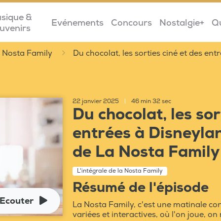
sique &
Evénements
Concours
Nostalgie+
Q
uvenirs
la Nosta Family
Du chocolat, les sorties ciné et des ent
22 janvier 2025
|
46 min 32 sec
Du chocolat, les sor
entrées à Disneylan
de La Nosta Family
L'intégrale de la Nosta Family
Résumé de l'épisode
Ecouter
La Nosta Family, c'est une matinale co
variées et interactives, où l'on joue, o