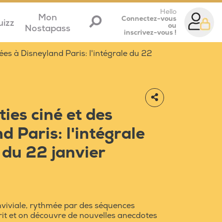
Hello
Mon
Connectez-vous
uizz
ou
Nostapass
inscrivez-vous !
rées à Disneyland Paris: l'intégrale du 22
ties ciné et des
d Paris: l'intégrale
 du 22 janvier
nviviale, rythmée par des séquences
n rit et on découvre de nouvelles anecdotes