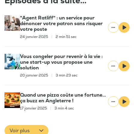
Épisodes à la suite...
"Agent Ratliff" : un service pour
dénoncer votre patron sans risquer
votre poste
24 janvier 2025
|
2 min 51 sec
Vous congeler pour revenir à la vie :
une start-up vous propose une
solution
20 janvier 2025
|
3 min 23 sec
Quand une pizza coûte une fortune...
ça buzz en Angleterre !
17 janvier 2025
|
3 min 4 sec
Voir plus